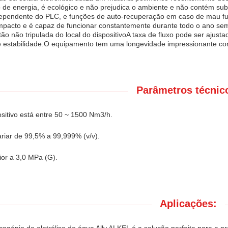
de energia, é ecológico e não prejudica o ambiente e não contém su
 independente do PLC, e funções de auto-recuperação em caso de mau
pacto e é capaz de funcionar constantemente durante todo o ano sem
tão não tripulada do local do dispositivoA taxa de fluxo pode ser ajus
 estabilidade.O equipamento tem uma longevidade impressionante com 
Parâmetros técnic
ositivo está entre 50 ~ 1500 Nm3/h.
riar de 99,5% a 99,999% (v/v).
ior a 3,0 MPa (G).
Aplicações: