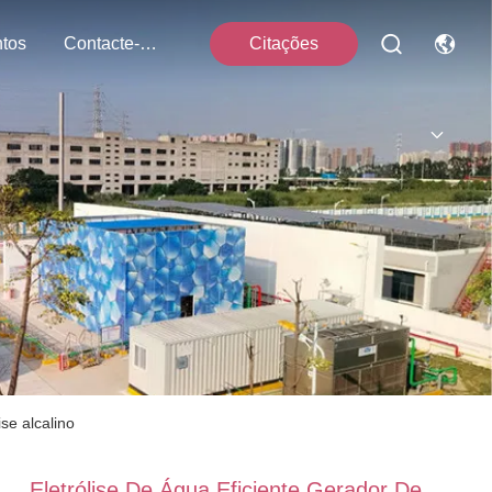
tos
Contacte-Nos
Citações
se alcalino
Eletrólise De Água Eficiente Gerador De