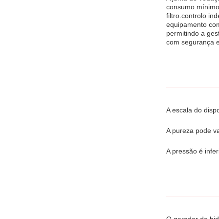
consumo mínimo 
filtro.controlo
equipamento com
permitindo a ges
com segurança e
A escala do disp
A pureza pode va
A pressão é infer