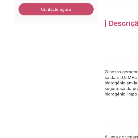
Contacte agora
Descriç
O nosso gerador 
saída ≤ 3,0 MPa 
hidrogénio em la
segurança da pr
hidrogénio limpo
A junta de vedaç