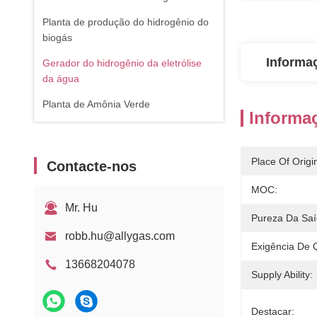
Planta de produção do hidrogênio do
biogás
Informa
Gerador do hidrogênio da eletrólise
da água
Planta de Amônia Verde
Informa
Place Of Origi
Contacte-nos
MOC:
Mr. Hu
Pureza Da Saí
robb.hu@allygas.com
Exigência De 
13668204078
Supply Ability:
Destacar: