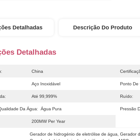
ções Detalhadas
Descrição Do Produto
ções Detalhadas
n:
China
Certificaç
Aço Inoxidável
Ponto De
da:
Até 99,999%
Ruído:
Qualidade Da Água:
Água Pura
Pressão D
200MW Per Year
Gerador de hidrogénio de eletrólise de água
, 
Gerador de