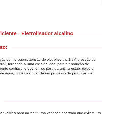
ciente - Eletrolisador alcalino
to:
ção de hidrogénio.tensão de eletrólise a ≤ 1.2V, pressão de
é 80%, tornando-a uma escolha ideal para a produção de
mente confiável e econômico para garantir a estabilidade e
 de água, pode desfrutar de um processo de produção de
 desenvolvido para garantir uma vedação apertada.que exijam um