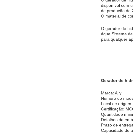
O gerador de hid
disponível com 
de produção de 2
O material de co
O gerador de hid
água.Sistema de 
para qualquer ap
Gerador de hidr
Marca: Ally
Número do mode
Local de origem:
Certificação: M
Quantidade mín
Detalhes da em
Prazo de entreg
Capacidade de a