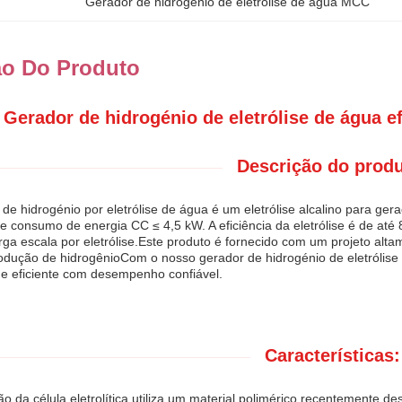
Gerador de hidrogénio de eletrólise de água MCC
ão Do Produto
Gerador de hidrogénio de eletrólise de água efi
Descrição do produ
de hidrogénio por eletrólise de água é um eletrólise alcalino para gera
e consumo de energia CC ≤ 4,5 kW. A eficiência da eletrólise é de at
rga escala por eletrólise.Este produto é fornecido com um projeto alta
odução de hidrogênioCom o nosso gerador de hidrogénio de eletrólise
 e eficiente com desempenho confiável.
Características:
ão da célula eletrolítica utiliza um material polimérico recentemente