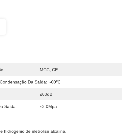
ão:
MCC, CE
 Condensação Da Saída:
-60℃
≤60dB
a Saída:
≤3.0Mpa
 hidrogénio de eletrólise alcalina
, 