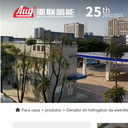
Para casa
>
produtos
>
Gerador do hidrogênio da eletróli