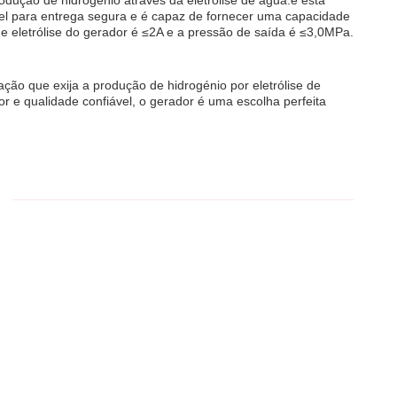
rodução de hidrogénio através da eletrólise de água.e está
 para entrega segura e é capaz de fornecer uma capacidade
 eletrólise do gerador é ≤2A e a pressão de saída é ≤3,0MPa.
ação que exija a produção de hidrogénio por eletrólise de
e qualidade confiável, o gerador é uma escolha perfeita