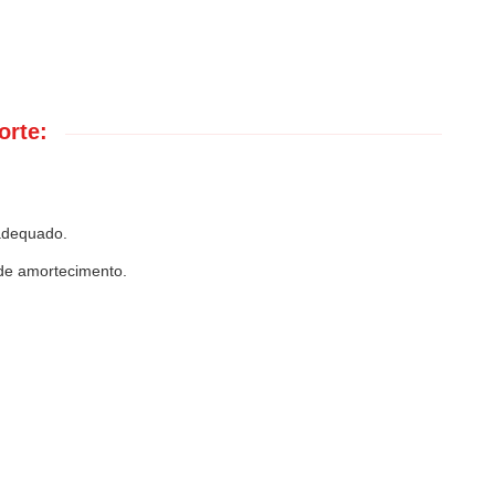
orte:
 adequado.
 de amortecimento.