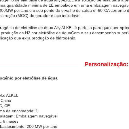
rogénio de eletrólise de água Ally ALKEL é a solução perfeita para a p
uma quantidade mínima de 1É embalado em uma embalagem navegável
00MW por ano.e o seu ponto de orvalho de saída é -60°CA corrente de
nstrução (MOC) do gerador é aço inoxidável.
rogénio de eletrólise de água Ally ALKEL é perfeito para qualquer aplic
produção de H2 por eletrólise de águaCom o seu desempenho superior 
licação que exija produção de hidrogénio.
Personalização:
ogénio por eletrólise de água
lo: ALKEL
 China
CC, CE
ima de encomenda: 1
balagem: Embalagem navegável
a: 6 meses
bastecimento: 200 MW por ano