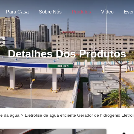
Para Casa
Sobre Nós
Produtos
Vídeo
Even
Detalhes Dos Produtos
se da água
>
Eletrólise de água eficiente Gerador de hidrogénio Eletróli