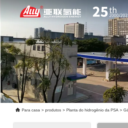
Para casa
>
produtos
>
Planta do hidrogênio da PSA
>
Gá