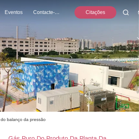
Eventos
Contacte-Nos
Citações
o do balanço da pressão
Gás Puro Do Produto Da Planta Da