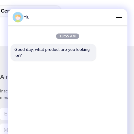
 Geração Do Hidrogênio
Hu
10:55 AM
Good day, what product are you looking 
for?
A nossa newsletter
Inscreva-se no nosso boletim informativo para obter descontos
e mais.