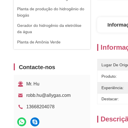
Planta de produção do hidrogênio do
biogás
Informa
Gerador do hidrogênio da eletrólise
da água
Planta de Amônia Verde
Informa
Lugar De Orig
Contacte-nos
Produto:
Mr. Hu
Experiência:
robb.hu@allygas.com
Destacar:
13668204078
Descriç