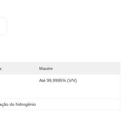
a:
Mautre
Até 99,9995% (v/v)
ação do hidrogênio